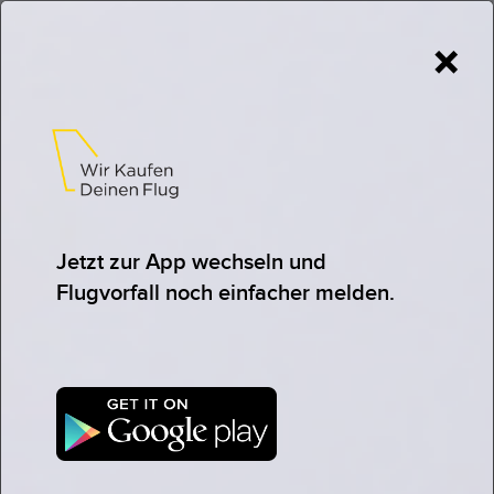
×
Flight delay or cancellation at
Lisbon Airport
?
Get a Compensation within 3 - 24 hours.
Jetzt zur App wechseln und
CHECK CLAIMS FOR FREE NOW
Flugvorfall noch einfacher melden.