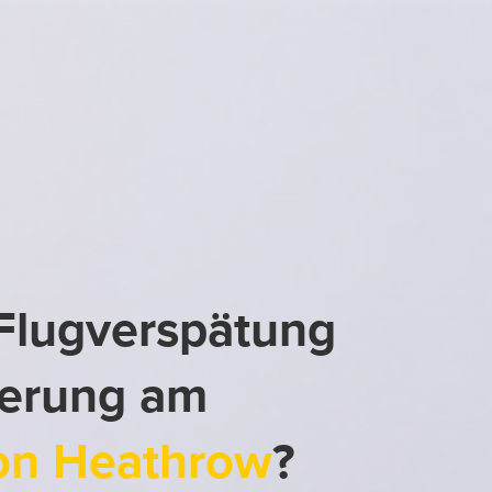
 Flugverspätung
ierung am
on Heathrow
?