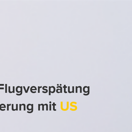
 Flugverspätung
ierung mit
US