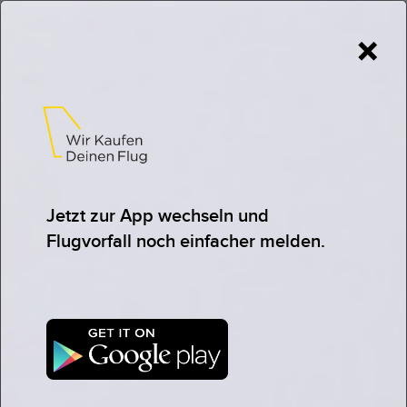
×
Du hattest eine Flugverspätung
oder Flugannullierung mit
Jet2
?
Dann können wir dir womöglich eine Entschädigung
in nur 3 Stunden auszahlen.
Jetzt zur App wechseln und
Flugvorfall noch einfacher melden.
JETZT ANSPRUCH KOSTENLOS PRÜFEN